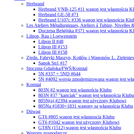
Herbrand
Herbrand VNB-125 #11
wagon jest własnością K
Herbrand GE-58 #71
Herbrand U107c #336
wagon jest własnością Klu
Les Ateliers Métallurgiques, Ateliers á Tubize, Nivelles
Doczepa Belgijska #371
wagon jest własnością K
Lilpop, Rau i Loewenstein
Lilpop II #48
Lilpop III #153
Lilpop III #158
Zjedn. Fabryki Maszyn, Kotłów i Wagonów L. Zieleniew
Sanok Sn1 #17
Stocznia Gdańska/FWŚ/Konstal
5N #337 + 5ND #644
5N #4092 wersja zmodernizowana
wagon jest wł
Konstal
803N #2
wagon jest własnością Klubu
803N #37 "kanciak"
wagon jest własnością Klubu
805N(a) #2394
wagon jest użyczony Klubowi
805Na #1830+1831
wagony są własnością Klubu
Düwag
GT6 #805
wagon jest własnoscią Klubu
GT6 #1042
wagon jest użyczony Klubowi
GT8N (1512)
wagon jest własnością Klubu
Wagony gospodarcze