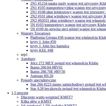
2N1 #1234 nauka jazdy
wagon jest użyczony Kl
2N1 #105 transportowy/pług
wagon jest użyczon
2N1 #108 pług lemieszowy
wagon jest zrzeszony
2N2 #101 pług wirnikowy
wagon jest użyczony 
2N2 #92031 pług wirnikowy
wagon jest własnośc
5N #103 transportowy
wagon jest użyczony Klub
5N #109 do serwisu sieci górnej
wagon jest własn
Wagony Towarowe
Platforma Gregga #38
wagon jest właśnością Klu
kryty J. John #50
kryty J. John bez hamulca
kryty KEŁ #48
sep1
Autobusy
Jelcz 272 MEX
pojazd jest własnością Klubu
Ikarus 260.04 #RV01
Ikarus 280.70E #RV50
Autosan H9.20
Pojazdy specjalistyczne
Star 266 #223 żuraw samochodowy
pojazd jest w
Star A28 beczkowóz
pojazd jest własnością Klubu
1,5 procent
Dlaczego warto wesprzeć KMST?
Kilka słów o KMST
Jak przekazać 1,5% podatku KMST?