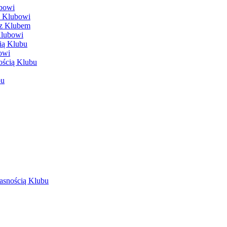
ubowi
y Klubowi
 z Klubem
Klubowi
ią Klubu
owi
ością Klubu
bu
łasnością Klubu