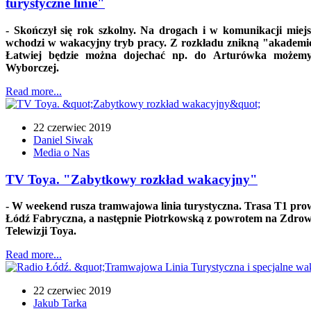
turystyczne linie"
- Skończył się rok szkolny. Na drogach i w komunikacji miejs
wchodzi w wakacyjny tryb pracy. Z rozkładu znikną "akademicki
Łatwiej będzie można dojechać np. do Arturówka możemy 
Wyborczej.
Read more...
22 czerwiec 2019
Daniel Siwak
Media o Nas
TV Toya. "Zabytkowy rozkład wakacyjny"
- W weekend rusza tramwajowa linia turystyczna. Trasa T1 pro
Łódź Fabryczna, a następnie Piotrkowską z powrotem na Zdrowi
Telewizji Toya.
Read more...
22 czerwiec 2019
Jakub Tarka