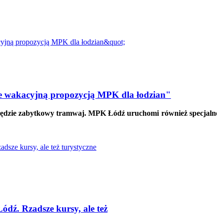
ne wakacyjną propozycją MPK dla łodzian"
 będzie zabytkowy tramwaj. MPK Łódź uruchomi również specjalne
ź. Rzadsze kursy, ale też