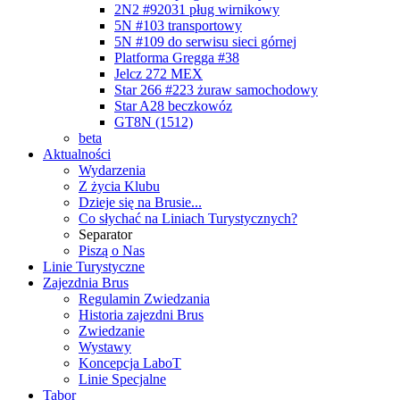
2N2 #92031 pług wirnikowy
5N #103 transportowy
5N #109 do serwisu sieci górnej
Platforma Gregga #38
Jelcz 272 MEX
Star 266 #223 żuraw samochodowy
Star A28 beczkowóz
GT8N (1512)
beta
Aktualności
Wydarzenia
Z życia Klubu
Dzieje się na Brusie...
Co słychać na Liniach Turystycznych?
Separator
Piszą o Nas
Linie Turystyczne
Zajezdnia Brus
Regulamin Zwiedzania
Historia zajezdni Brus
Zwiedzanie
Wystawy
Koncepcja LaboT
Linie Specjalne
Tabor