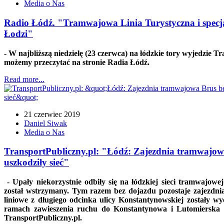
Media o Nas
Radio Łódź. "Tramwajowa Linia Turystyczna i specja
Łodzi"
- W najbliższą niedzielę (23 czerwca) na łódzkie tory wyjedzie 
możemy przeczytać na stronie Radia Łódź.
Read more...
21 czerwiec 2019
Daniel Siwak
Media o Nas
TransportPubliczny.pl: "Łódź: Zajezdnia tramwajow
uszkodziły sieć"
- Upały niekorzystnie odbiły się na łódzkiej sieci tramwajowe
został wstrzymany. Tym razem bez dojazdu pozostaje zajezdn
liniowe z długiego odcinka ulicy Konstantynowskiej zostały w
ramach zawieszenia ruchu do Konstantynowa i Lutomierska 
TransportPubliczny.pl.