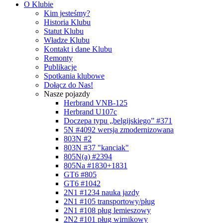
O Klubie
Kim jesteśmy?
Historia Klubu
Statut Klubu
Władze Klubu
Kontakt i dane Klubu
Remonty
Publikacje
Spotkania klubowe
Dołącz do Nas!
Nasze pojazdy
Herbrand VNB-125
Herbrand U107c
Doczepa typu „belgijskiego” #371
5N #4092 wersja zmodernizowana
803N #2
803N #37 "kanciak"
805N(a) #2394
805Na #1830+1831
GT6 #805
GT6 #1042
2N1 #1234 nauka jazdy
2N1 #105 transportowy/pług
2N1 #108 pług lemieszowy
2N2 #101 pług wirnikowy