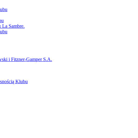
lubu
bu
 & La Sambre.
lubu
ski i Fitzner-Gamper S.A.
asnością Klubu