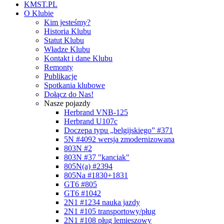
KMST.PL
O Klubie
Kim jesteśmy?
Historia Klubu
Statut Klubu
Władze Klubu
Kontakt i dane Klubu
Remonty
Publikacje
Spotkania klubowe
Dołącz do Nas!
Nasze pojazdy
Herbrand VNB-125
Herbrand U107c
Doczepa typu „belgijskiego” #371
5N #4092 wersja zmodernizowana
803N #2
803N #37 "kanciak"
805N(a) #2394
805Na #1830+1831
GT6 #805
GT6 #1042
2N1 #1234 nauka jazdy
2N1 #105 transportowy/pług
2N1 #108 pług lemieszowy