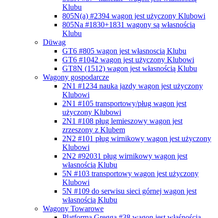
Klubu
805N(a) #2394
wagon jest użyczony Klubowi
805Na #1830+1831
wagony są własnością
Klubu
Düwag
GT6 #805
wagon jest własnoscią Klubu
GT6 #1042
wagon jest użyczony Klubowi
GT8N (1512)
wagon jest własnością Klubu
Wagony gospodarcze
2N1 #1234 nauka jazdy
wagon jest użyczony
Klubowi
2N1 #105 transportowy/pług
wagon jest
użyczony Klubowi
2N1 #108 pług lemieszowy
wagon jest
zrzeszony z Klubem
2N2 #101 pług wirnikowy
wagon jest użyczony
Klubowi
2N2 #92031 pług wirnikowy
wagon jest
własnością Klubu
5N #103 transportowy
wagon jest użyczony
Klubowi
5N #109 do serwisu sieci górnej
wagon jest
własnością Klubu
Wagony Towarowe
Platforma Gregga #38
wagon jest właśnością