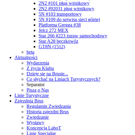
2N2 #101 pług wirnikowy
2N2 #92031 pług wirnikowy
5N #103 transportowy
5N #109 do serwisu sieci górnej
Platforma Gregga #38
Jelcz 272 MEX
Star 266 #223 żuraw samochodowy
Star A28 beczkowóz
GT8N (1512)
beta
Aktualności
Wydarzenia
Z życia Klubu
Dzieje się na Brusie...
Co słychać na Liniach Turystycznych?
Separator
Piszą o Nas
Linie Turystyczne
Zajezdnia Brus
Regulamin Zwiedzania
Historia zajezdni Brus
Zwiedzanie
Wystawy
Koncepcja LaboT
Linie Specjalne