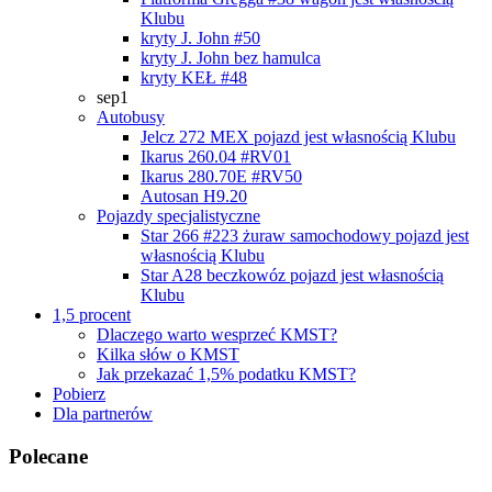
Klubu
kryty J. John #50
kryty J. John bez hamulca
kryty KEŁ #48
sep1
Autobusy
Jelcz 272 MEX
pojazd jest własnością Klubu
Ikarus 260.04 #RV01
Ikarus 280.70E #RV50
Autosan H9.20
Pojazdy specjalistyczne
Star 266 #223 żuraw samochodowy
pojazd jest
własnością Klubu
Star A28 beczkowóz
pojazd jest własnością
Klubu
1,5 procent
Dlaczego warto wesprzeć KMST?
Kilka słów o KMST
Jak przekazać 1,5% podatku KMST?
Pobierz
Dla partnerów
Polecane