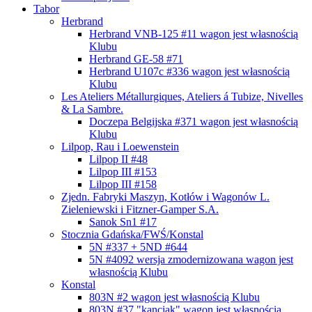
Tabor
Herbrand
Herbrand VNB-125 #11
wagon jest własnością
Klubu
Herbrand GE-58 #71
Herbrand U107c #336
wagon jest własnością
Klubu
Les Ateliers Métallurgiques, Ateliers á Tubize, Nivelles
& La Sambre.
Doczepa Belgijska #371
wagon jest własnością
Klubu
Lilpop, Rau i Loewenstein
Lilpop II #48
Lilpop III #153
Lilpop III #158
Zjedn. Fabryki Maszyn, Kotłów i Wagonów L.
Zieleniewski i Fitzner-Gamper S.A.
Sanok Sn1 #17
Stocznia Gdańska/FWŚ/Konstal
5N #337 + 5ND #644
5N #4092 wersja zmodernizowana
wagon jest
własnością Klubu
Konstal
803N #2
wagon jest własnością Klubu
803N #37 "kanciak"
wagon jest własnością