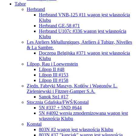
Tabor
Herbrand
Herbrand VNB-125 #11
wagon jest własnością
Klubu
Herbrand GE-58 #71
Herbrand U107c #336
wagon jest własnością
Klubu
Les Ateliers Métallurgiques, Ateliers á Tubize, Nivelles
& La Sambre.
Doczepa Belgijska #371
wagon jest własnością
Klubu
Lilpop, Rau i Loewenstein
Lilpop II #48
Lilpop III #153
Lilpop III #158
Zjedn. Fabryki Maszyn, Kotłów i Wagonów L.
Zieleniewski i Fitzner-Gamper S.A.
Sanok Sn1 #17
Stocznia Gdańska/FWŚ/Konstal
5N #337 + 5ND #644
5N #4092 wersja zmodernizowana
wagon jest
własnością Klubu
Konstal
803N #2
wagon jest własnością Klubu
803N #37 "kanciak"
wagon jest własnością