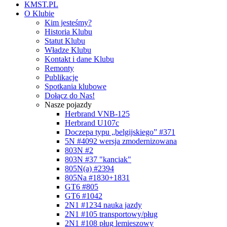
KMST.PL
O Klubie
Kim jesteśmy?
Historia Klubu
Statut Klubu
Władze Klubu
Kontakt i dane Klubu
Remonty
Publikacje
Spotkania klubowe
Dołącz do Nas!
Nasze pojazdy
Herbrand VNB-125
Herbrand U107c
Doczepa typu „belgijskiego” #371
5N #4092 wersja zmodernizowana
803N #2
803N #37 "kanciak"
805N(a) #2394
805Na #1830+1831
GT6 #805
GT6 #1042
2N1 #1234 nauka jazdy
2N1 #105 transportowy/pług
2N1 #108 pług lemieszowy