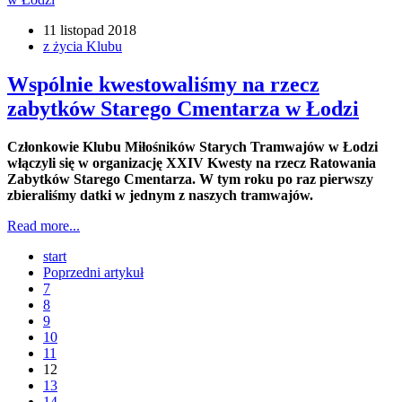
11 listopad 2018
z życia Klubu
Wspólnie kwestowaliśmy na rzecz
zabytków Starego Cmentarza w Łodzi
Członkowie Klubu Miłośników Starych Tramwajów w Łodzi
włączyli się w organizację XXIV Kwesty na rzecz Ratowania
Zabytków Starego Cmentarza. W tym roku po raz pierwszy
zbieraliśmy datki w jednym z naszych tramwajów.
Read more...
start
Poprzedni artykuł
7
8
9
10
11
12
13
14