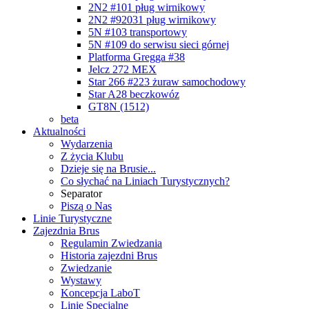
2N2 #101 pług wirnikowy
2N2 #92031 pług wirnikowy
5N #103 transportowy
5N #109 do serwisu sieci górnej
Platforma Gregga #38
Jelcz 272 MEX
Star 266 #223 żuraw samochodowy
Star A28 beczkowóz
GT8N (1512)
beta
Aktualności
Wydarzenia
Z życia Klubu
Dzieje się na Brusie...
Co słychać na Liniach Turystycznych?
Separator
Piszą o Nas
Linie Turystyczne
Zajezdnia Brus
Regulamin Zwiedzania
Historia zajezdni Brus
Zwiedzanie
Wystawy
Koncepcja LaboT
Linie Specjalne