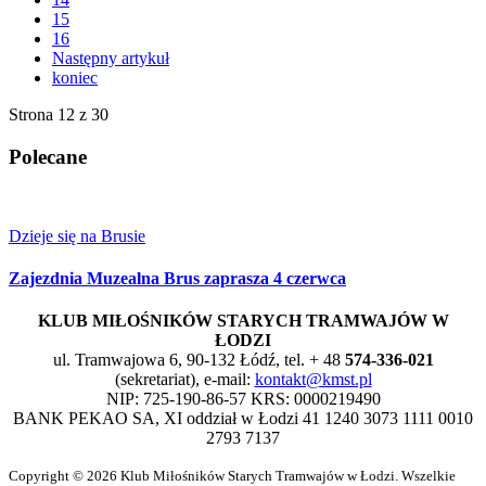
15
16
Następny artykuł
koniec
Strona 12 z 30
Polecane
Dzieje się na Brusie
Zajezdnia
Muzealna Brus zaprasza 4 czerwca
KLUB MIŁOŚNIKÓW STARYCH TRAMWAJÓW W
ŁODZI
ul. Tramwajowa 6, 90-132 Łódź, tel. + 48
574-336-021
(sekretariat), e-mail:
kontakt@kmst.pl
NIP: 725-190-86-57 KRS: 0000219490
BANK PEKAO SA, XI oddział w Łodzi 41 1240 3073 1111 0010
2793 7137
Copyright © 2026 Klub Miłośników Starych Tramwajów w Łodzi. Wszelkie