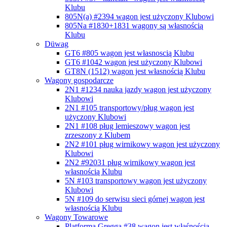
Klubu
805N(a) #2394
wagon jest użyczony Klubowi
805Na #1830+1831
wagony są własnością
Klubu
Düwag
GT6 #805
wagon jest własnoscią Klubu
GT6 #1042
wagon jest użyczony Klubowi
GT8N (1512)
wagon jest własnością Klubu
Wagony gospodarcze
2N1 #1234 nauka jazdy
wagon jest użyczony
Klubowi
2N1 #105 transportowy/pług
wagon jest
użyczony Klubowi
2N1 #108 pług lemieszowy
wagon jest
zrzeszony z Klubem
2N2 #101 pług wirnikowy
wagon jest użyczony
Klubowi
2N2 #92031 pług wirnikowy
wagon jest
własnością Klubu
5N #103 transportowy
wagon jest użyczony
Klubowi
5N #109 do serwisu sieci górnej
wagon jest
własnością Klubu
Wagony Towarowe
Platforma Gregga #38
wagon jest właśnością