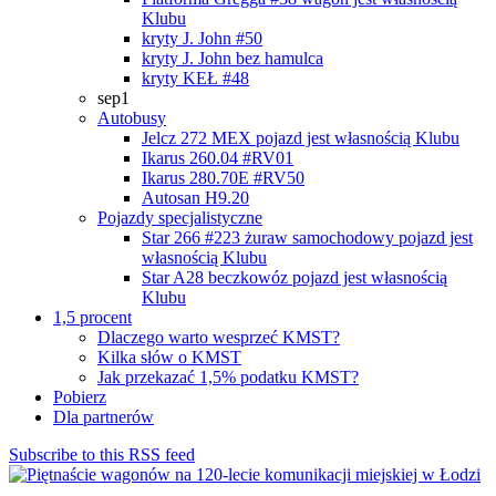
Klubu
kryty J. John #50
kryty J. John bez hamulca
kryty KEŁ #48
sep1
Autobusy
Jelcz 272 MEX
pojazd jest własnością Klubu
Ikarus 260.04 #RV01
Ikarus 280.70E #RV50
Autosan H9.20
Pojazdy specjalistyczne
Star 266 #223 żuraw samochodowy
pojazd jest
własnością Klubu
Star A28 beczkowóz
pojazd jest własnością
Klubu
1,5 procent
Dlaczego warto wesprzeć KMST?
Kilka słów o KMST
Jak przekazać 1,5% podatku KMST?
Pobierz
Dla partnerów
Subscribe to this RSS feed