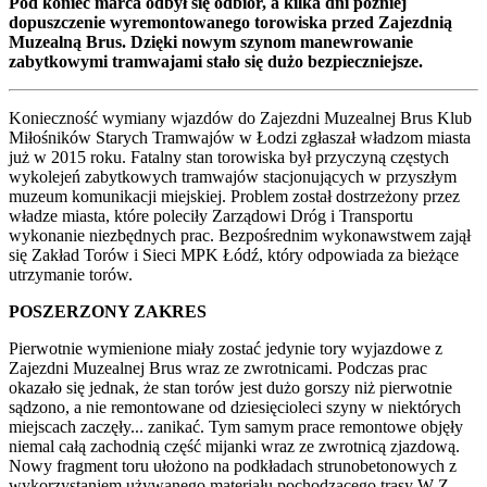
Pod koniec marca odbył się odbiór, a kilka dni później
dopuszczenie wyremontowanego torowiska przed Zajezdnią
Muzealną Brus. Dzięki nowym szynom manewrowanie
zabytkowymi tramwajami stało się dużo bezpieczniejsze.
Konieczność wymiany wjazdów do Zajezdni Muzealnej Brus Klub
Miłośników Starych Tramwajów w Łodzi zgłaszał władzom miasta
już w 2015 roku. Fatalny stan torowiska był przyczyną częstych
wykolejeń zabytkowych tramwajów stacjonujących w przyszłym
muzeum komunikacji miejskiej. Problem został dostrzeżony przez
władze miasta, które poleciły Zarządowi Dróg i Transportu
wykonanie niezbędnych prac. Bezpośrednim wykonawstwem zajął
się Zakład Torów i Sieci MPK Łódź, który odpowiada za bieżące
utrzymanie torów.
POSZERZONY ZAKRES
Pierwotnie wymienione miały zostać jedynie tory wyjazdowe z
Zajezdni Muzealnej Brus wraz ze zwrotnicami. Podczas prac
okazało się jednak, że stan torów jest dużo gorszy niż pierwotnie
sądzono, a nie remontowane od dziesięcioleci szyny w niektórych
miejscach zaczęły... zanikać. Tym samym prace remontowe objęły
niemal całą zachodnią część mijanki wraz ze zwrotnicą zjazdową.
Nowy fragment toru ułożono na podkładach strunobetonowych z
wykorzystaniem używanego materiału pochodzącego trasy W-Z.