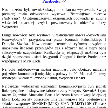
Facebooku
<<
Noc muzeów była również okazją do zmian na wystawach. Swoją
premierę miała odświeżona wystawa
"Tramwajowe mierniki
elektryczne"
. O zgromadzonych eksponatach opowiadał jej autor i
właściciel znacznej części prezentowanych obiektów Jerzy
Wojtowicz.
Drugą nowością była wystawa "
Elektroniczny indeks łódzkich linii
tramwajowych
" przygotowana przez Konrada Palusińskiego i
Daniela Siwaka. Nowoczesne, sterowane cyfrowo urządzenie
umożliwia śledzenie przebiegów tras z różnych lat, a mapy będą
sukcesywnie uzupełniane. Realizacja tej ekspozycji możliwa była
dzięki sponsorom - sieci księgarnii Geograf i firmie Prodel oraz
współpracy z MPK Łódź.
Na polu autobusowym można natomiast było obejrzeć nagrania
pojazdów komunikacji miejskiej z połowy lat 90. Materiał filmowy
udostępnił wieloletni członek Klubu, Wojciech Dębski.
Najbardziej widocznym elementem komunikacyjnym były jednak
linie specjalne obsługiwane taborem zabytkowym. Również i tym
razem Zajezdnia Muzealna Brus i Muzeum Komunikacji Miejskiej
MPK Łódź zostały połączone linią tramwajową M2, obsługiwaną
składem wagonów 5N+5ND (MPK), 803N (KMST) i 5N (Tomasz
Adamkiewicz). Na linii tramwajowej M5 pojawił się z kolei Sanok