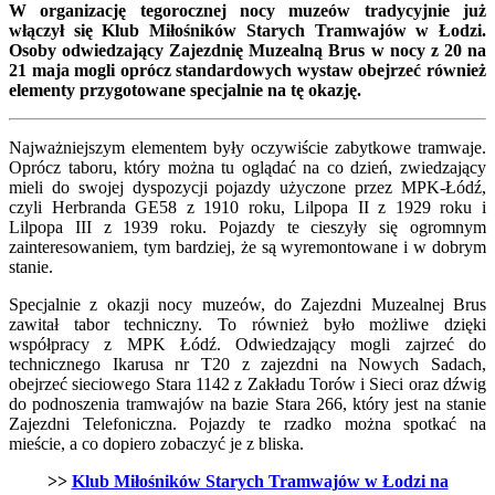
W organizację tegorocznej nocy muzeów tradycyjnie już
włączył się Klub Miłośników Starych Tramwajów w Łodzi.
Osoby odwiedzający Zajezdnię Muzealną Brus w nocy z 20 na
21 maja mogli oprócz standardowych wystaw obejrzeć również
elementy przygotowane specjalnie na tę okazję.
Najważniejszym elementem były oczywiście zabytkowe tramwaje.
Oprócz taboru, który można tu oglądać na co dzień, zwiedzający
mieli do swojej dyspozycji pojazdy użyczone przez MPK-Łódź,
czyli Herbranda GE58 z 1910 roku, Lilpopa II z 1929 roku i
Lilpopa III z 1939 roku. Pojazdy te cieszyły się ogromnym
zainteresowaniem, tym bardziej, że są wyremontowane i w dobrym
stanie.
Specjalnie z okazji nocy muzeów, do Zajezdni Muzealnej Brus
zawitał tabor techniczny. To również było możliwe dzięki
współpracy z MPK Łódź. Odwiedzający mogli zajrzeć do
technicznego Ikarusa nr T20 z zajezdni na Nowych Sadach,
obejrzeć sieciowego Stara 1142 z Zakładu Torów i Sieci oraz dźwig
do podnoszenia tramwajów na bazie Stara 266, który jest na stanie
Zajezdni Telefoniczna. Pojazdy te rzadko można spotkać na
mieście, a co dopiero zobaczyć je z bliska.
>>
Klub Miłośników Starych Tramwajów w Łodzi na