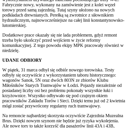
Fabrycznie nowy, wykonany na zamówienie jest z kolei węzeł
torowy przed samą zajezdnią. Tutaj szyny ułożono na nowych
podkładach drewnianych. Perełką są zwrotnice z siłownikiem
hydraulicznym, najnowocześniejsze na całej linii konstantynowsko-
lutomierskiej.
Dodatkowe prace okazały się nie lada problemem, gdyż remont
trzeba było ukończyć przed wejściem w życie reformy
komunikacyjnej. Z tego powodu ekipy MPK pracowały również w
niedzielę.
UDANE ODBIORY
W piątek, 31 marca odbył się odbiór nowego torowiska. Testy
odbyły się oczywiście z wykorzystaniem taboru historycznego:
wagonów Sanok, 5N oraz dwóch 803N ze zbiorów Klubu
Miłośników Starych Tramwajów w Łodzi. Pojazdy niezależnie od
posiadanej liczby osi bez problemu pokonały wszystkie łuki i
krzyżownice. Wszystko odbywało się pod czujnym okiem
pracowników Zakładu Torów i Sieci. Dzięki temu już od 2 kwietnia
mógł zostać przywrócony regularny ruch tramwajowy.
Na remoncie najbardziej skorzysta oczywiście Zajezdnia Muzealna
Brus. Dzięki nowym szynom nie będzie już ryzyka wykolejenia.
Ale nowe tory to także korzyść dla pasażerów linii 43A i 43B,