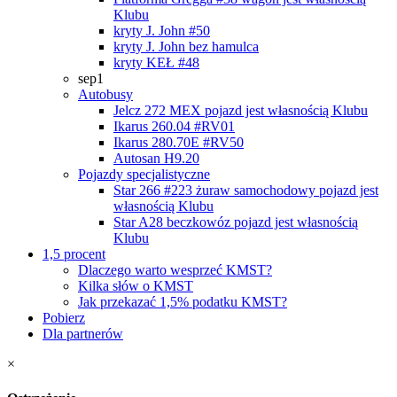
Klubu
kryty J. John #50
kryty J. John bez hamulca
kryty KEŁ #48
sep1
Autobusy
Jelcz 272 MEX
pojazd jest własnością Klubu
Ikarus 260.04 #RV01
Ikarus 280.70E #RV50
Autosan H9.20
Pojazdy specjalistyczne
Star 266 #223 żuraw samochodowy
pojazd jest
własnością Klubu
Star A28 beczkowóz
pojazd jest własnością
Klubu
1,5 procent
Dlaczego warto wesprzeć KMST?
Kilka słów o KMST
Jak przekazać 1,5% podatku KMST?
Pobierz
Dla partnerów
×