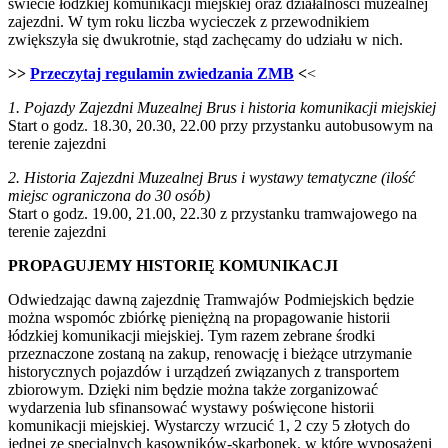
świecie łódzkiej komunikacji miejskiej oraz działalności muzealnej
zajezdni. W tym roku liczba wycieczek z przewodnikiem
zwiększyła się dwukrotnie, stąd zachęcamy do udziału w nich.
>>
Przeczytaj regulamin zwiedzania ZMB
<
<
1. Pojazdy Zajezdni Muzealnej Brus i historia komunikacji miejskiej
Start o godz. 18.30, 20.30, 22.00 przy przystanku autobusowym na
terenie zajezdni
2. Historia Zajezdni Muzealnej Brus i wystawy tematyczne (ilość
miejsc ograniczona do 30 osób)
Start o godz. 19.00, 21.00, 22.30 z przystanku tramwajowego na
terenie zajezdni
PROPAGUJEMY HISTORIĘ KOMUNIKACJI
Odwiedzając dawną zajezdnię Tramwajów Podmiejskich będzie
można wspomóc zbiórkę pieniężną na propagowanie historii
łódzkiej komunikacji miejskiej. Tym razem zebrane środki
przeznaczone zostaną na zakup, renowację i bieżące utrzymanie
historycznych pojazdów i urządzeń związanych z transportem
zbiorowym. Dzięki nim będzie można także zorganizować
wydarzenia lub sfinansować wystawy poświęcone historii
komunikacji miejskiej. Wystarczy wrzucić 1, 2 czy 5 złotych do
jednej ze specjalnych kasowników-skarbonek, w które wyposażeni