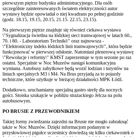
pierwszym piętrze budynku administracyjnego. Dla osób
szczególnie zainteresowanych światem elektryczności autor
wystawy będzie opowiadał o niej kwadrans po pełnej godzinie
(godz. 18.15, 19.15, 20.15, 21.15. 22.15, 23.15).
Na pierwszym piętrze znajduje się również ciekawa wystawa
\"Sygnalizacja świetlna na łódzkiej sieci tramwajowej w latach 60.,
70. i 80. - Laboratorium Techniki\" oraz najnowsza -
\"Elektroniczny indeks łódzkich linii tramwajowych\", która będzie
funkcjonować w pierwszej odsłonie. Natomiast plenerową wystawę
\"Rewolucje i reformy\" KMST zaprezentuje w tym sezonie po raz
ostatni. Specjalnie w Noc Muzeów nastąpi komunikacyjna
wymiana. Autobusy zabytkowe będą wozić łodzian i turystów na
liniach specjalnych M3 i M4. Na Brus przyjadą za to pojazdy
techniczne, które użytkuje w bieżącej działalności MPK Łódź.
Dodatkowo, uruchamiamy specjalną gastro strefę dla nocnych
gości. Stoiska szukajcie w pobliżu strażackiego Jelcza na polu
autobusowym.
PO BRUSIE Z PRZEWODNIKIEM
Takiej formy zwiedzania zajezdni na Brusie nie mogło zabraknąć
także w Noc Muzeów. Dzięki informacjom podanym w
przysłowiowej pigułce uczestnicy dowiedzą się kilku ciekawostek o