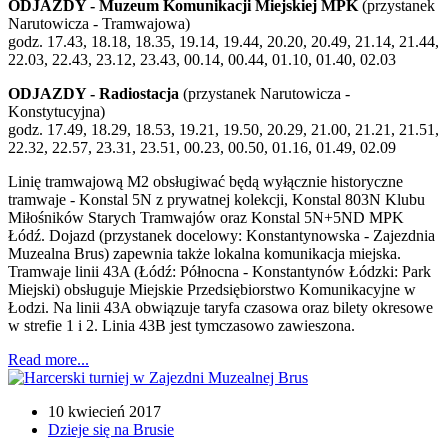
ODJAZDY - Muzeum Komunikacji Miejskiej MPK
(przystanek
Narutowicza - Tramwajowa)
godz. 17.43, 18.18, 18.35, 19.14, 19.44, 20.20, 20.49, 21.14, 21.44,
22.03, 22.43, 23.12, 23.43, 00.14, 00.44, 01.10, 01.40, 02.03
ODJAZDY - Radiostacja
(przystanek Narutowicza -
Konstytucyjna)
godz. 17.49, 18.29, 18.53, 19.21, 19.50, 20.29, 21.00, 21.21, 21.51,
22.32, 22.57, 23.31, 23.51, 00.23, 00.50, 01.16, 01.49, 02.09
Linię tramwajową M2 obsługiwać będą wyłącznie historyczne
tramwaje - Konstal 5N z prywatnej kolekcji, Konstal 803N Klubu
Miłośników Starych Tramwajów oraz Konstal 5N+5ND MPK
Łódź. Dojazd (przystanek docelowy: Konstantynowska - Zajezdnia
Muzealna Brus) zapewnia także lokalna komunikacja miejska.
Tramwaje linii 43A (Łódź: Północna - Konstantynów Łódzki: Park
Miejski) obsługuje Miejskie Przedsiębiorstwo Komunikacyjne w
Łodzi. Na linii 43A obwiązuje taryfa czasowa oraz bilety okresowe
w strefie 1 i 2. Linia 43B jest tymczasowo zawieszona.
Read more...
10 kwiecień 2017
Dzieje się na Brusie