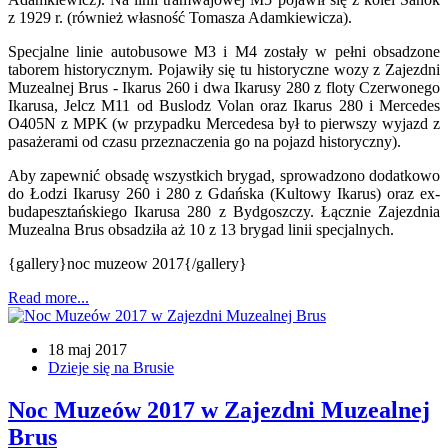
z 1929 r. (również własność Tomasza Adamkiewicza).
Specjalne linie autobusowe M3 i M4 zostały w pełni obsadzone
taborem historycznym. Pojawiły się tu historyczne wozy z Zajezdni
Muzealnej Brus - Ikarus 260 i dwa Ikarusy 280 z floty Czerwonego
Ikarusa, Jelcz M11 od Buslodz Volan oraz Ikarus 280 i Mercedes
O405N z MPK (w przypadku Mercedesa był to pierwszy wyjazd z
pasażerami od czasu przeznaczenia go na pojazd historyczny).
Aby zapewnić obsadę wszystkich brygad, sprowadzono dodatkowo
do Łodzi Ikarusy 260 i 280 z Gdańska (Kultowy Ikarus) oraz ex-
budapesztańskiego Ikarusa 280 z Bydgoszczy. Łącznie Zajezdnia
Muzealna Brus obsadziła aż 10 z 13 brygad linii specjalnych.
{gallery}noc muzeow 2017{/gallery}
Read more...
18 maj 2017
Dzieje się na Brusie
Noc Muzeów 2017 w Zajezdni Muzealnej
Brus