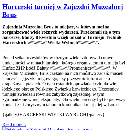
Harcerski turniej w Zajezdni Muzealnej
Brus
Zajezdnia Muzealna Brus to miejsce, w którym można
zorganizować wiele różnych wydarzeń. Przekonali się o tym
harcerze, którzy 8 kwietnia wzięli udział w Turnieju Technik
Harcerskich \\\\\\\\\\\\\\\"Wielki Wybuch\\\\\\\\\\\\\\\".
Ponad setka uczestników w różnym wieku zdobywała nowe
umiejętności w ramach turnieju, którego organizatorem turnieju był
Hufiec ZHP Łódź Bałuty \\\\\\\\\\\\\\\"Promieniści\\\\\\\\\\\\\\\". W
Zajezdni Muzealnej Brus czekało na nich mnóstwo zadań: musieli
nauczyć się języka migowego, czy przyswoić informacje o
drapieżnych ptakach. O tych ostatnich opowiadali członkowie
łódzkiego okręgu Polskiego Związku Łowieckiego. Uczestnicy
turnieju zwiedzali również zabytkową zajezdnię, w tym
zgromadzone w niej eksponaty. Dla wielu harcerzy był to pierwszy
kontakt z historycznym taborem komunikacji miejskiej w Łodzi.
{gallery}HARCERSKI WIELKI WYBUCH{/gallery}
Read more...