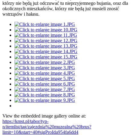
którzy nie będą już odczuwać tu nieprzyjemnego bujania, oraz dla
okolicznych mieszkańców, którzy nie będą już musieli znosić
wstrząsów i hałasu.
View the embedded image gallery online at:
https://kmst.pl/tabor/typ-
n/itemlist/tag/zajezdnia%20muzealna%20brus?
limit=10&start=40#sigProIda954fa6dd4