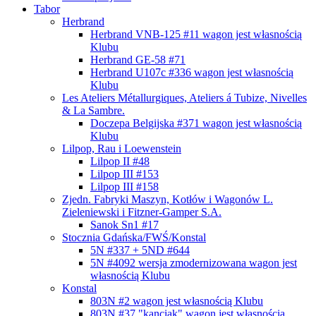
Tabor
Herbrand
Herbrand VNB-125 #11
wagon jest własnością
Klubu
Herbrand GE-58 #71
Herbrand U107c #336
wagon jest własnością
Klubu
Les Ateliers Métallurgiques, Ateliers á Tubize, Nivelles
& La Sambre.
Doczepa Belgijska #371
wagon jest własnością
Klubu
Lilpop, Rau i Loewenstein
Lilpop II #48
Lilpop III #153
Lilpop III #158
Zjedn. Fabryki Maszyn, Kotłów i Wagonów L.
Zieleniewski i Fitzner-Gamper S.A.
Sanok Sn1 #17
Stocznia Gdańska/FWŚ/Konstal
5N #337 + 5ND #644
5N #4092 wersja zmodernizowana
wagon jest
własnością Klubu
Konstal
803N #2
wagon jest własnością Klubu
803N #37 "kanciak"
wagon jest własnością