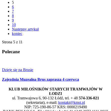
5
6
7
8
9
10
Następny artykuł
koniec
Strona 5 z 11
Polecane
Dzieje się na Brusie
Zajezdnia
Muzealna Brus zaprasza 4 czerwca
KLUB MIŁOŚNIKÓW STARYCH TRAMWAJÓW W
ŁODZI
ul. Tramwajowa 6, 90-132 Łódź, tel. + 48
574-336-021
(sekretariat), e-mail:
kontakt@kmst.pl
NIP: 725-190-86-57 KRS: 0000219490