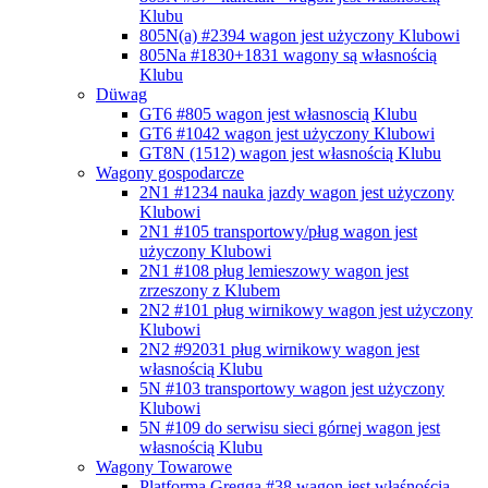
Klubu
805N(a) #2394
wagon jest użyczony Klubowi
805Na #1830+1831
wagony są własnością
Klubu
Düwag
GT6 #805
wagon jest własnoscią Klubu
GT6 #1042
wagon jest użyczony Klubowi
GT8N (1512)
wagon jest własnością Klubu
Wagony gospodarcze
2N1 #1234 nauka jazdy
wagon jest użyczony
Klubowi
2N1 #105 transportowy/pług
wagon jest
użyczony Klubowi
2N1 #108 pług lemieszowy
wagon jest
zrzeszony z Klubem
2N2 #101 pług wirnikowy
wagon jest użyczony
Klubowi
2N2 #92031 pług wirnikowy
wagon jest
własnością Klubu
5N #103 transportowy
wagon jest użyczony
Klubowi
5N #109 do serwisu sieci górnej
wagon jest
własnością Klubu
Wagony Towarowe
Platforma Gregga #38
wagon jest właśnością