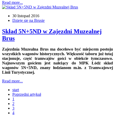
Read more...
30 listopad 2016
Dzieje się na Brusie
Skład 5N+5ND w Zajezdni Muzealnej
Brus
Zajezdnia Muzealna Brus ma docelowo być miejscem postoju
wszystkich wagonów historycznych. Większość taboru już tutaj
stacjonuje, część tramwajów gości w obiekcie tymczasowo.
Najnowszym gościem jest należący do MPK Łódź skład
wagonów 5N+5ND, znany łodzianom m.in. z Tramwajowej
Linii Turystycznej.
Read more...
start
Poprzedni artykuł
1
2
3
4