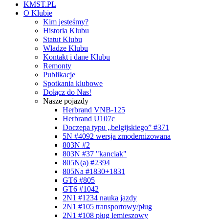
KMST.PL
O Klubie
Kim jesteśmy?
Historia Klubu
Statut Klubu
Władze Klubu
Kontakt i dane Klubu
Remonty
Publikacje
Spotkania klubowe
Dołącz do Nas!
Nasze pojazdy
Herbrand VNB-125
Herbrand U107c
Doczepa typu „belgijskiego” #371
5N #4092 wersja zmodernizowana
803N #2
803N #37 "kanciak"
805N(a) #2394
805Na #1830+1831
GT6 #805
GT6 #1042
2N1 #1234 nauka jazdy
2N1 #105 transportowy/pług
2N1 #108 pług lemieszowy