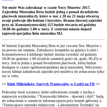
Nie może Was zabraknąć w czasie Nocy Muzeów 2017.
Zajezdnia Muzealna Brus będzie jedną z ponad dwudziestu
placówek muzealnych, które w noc z 20 na 21 maja otworzą
swoje podwoje dla łodzian i turystów. Brama dawnej zajezdni
przy ul. Konstantynowskiej 115 będzie otwarta od godziny
18.00 do godziny 1.00 w nocy. Z centrum miasta dojazd
zapewni specjalna linia muzealna M2.
W historii Zajezdni Muzealnej Brus to już czwarta Noc Muzeów i
na pewno nie ostatnia. Zabytkowy kompleks na granicy Łodzi i
Konstantynowa Łódzkiego będzie można zwiedzić od godziny
18.00 do godziny 1.00 (wejście ostatnich gości ok. godz. 00.45) w
nocy. Jest to jedna z ponad dwudziestu placówek, którą będzie
dostępna w czasie ogólnoeuropejskiej akcji muzealnej. Wieczorno-
nocny klimat zabudowań zajezdni jest możliwy do zobaczenia tylko
raz w roku.
>>
Klub Miłośników Starych Tramwajów w Łodzi na FB
<<
Polecamy dwie wystawy, które odświeżone zostały z myślą o
majowym wydarzeniu. \"Kasowniki biletów - dawniej i dziś\" będą
do zobaczenia w namiocie informacyjnym przy bramie głównej, a
\'Tramwajowe mierniki elektryczne - Laboratorium Techniki\' na