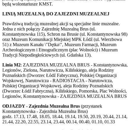
będą wolontariusze KMST.
LINIĄ MUZEALNĄ DO ZAJEZDNI MUZEALNEJ
Prawdziwą tradycją muzealnej akcji są specjalne linie muzealne.
Jedna z nich połączy Zajezdnię Muzealną Brus (ul.
Konstantynowska 115), Schron na Brusie (ul. Konstantynowska 98)
oraz Muzeum Komunikacji Miejskiej MPK Łódź (ul. Wierzbowa
51) z Muzeum Kanału \"Dętka\", Muzeum Farmacji, Muzeum
Archeologicznym i Etnograficznym (plac Wolności) i Muzeum
Tradycji Niepodległościowych (ul. Gdańska 13).
Linia M2
: ZAJEZDNIA MUZEALNA BRUS - Konstantynowska,
Legionów, Zielona, Narutowicza, Kilińskiego, aleja Rodziny
Poznańskich (Dworzec Łódź Fabryczna), Polskiej Organizacji
Wojskowej, Narutowicza - RADIOSTACJA - Narutowicza,
Polskiej Organizacji Wojskowej, aleja Rodziny Poznańskich
(Dworzec Łódź Fabryczna), Kilińskiego, Pomorska, Plac Wolności,
Legionów, Konstantynowska - ZAJEZDNIA MUZEALNA BRUS
ODJAZDY - Zajezdnia Muzealna Brus
(przystanek
Konstantynowska - Zajezdnia Muzealna Brus)
godz. 17.13, 17.48, 18.05, 18.44, 19.14, 19.50, 20.19, 20.44, 21.14,
21.44, 22.20, 22.55, 23.14, 23.44, 00.14, 00.40, 01.10, 01.33