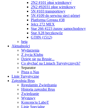
2N2 #101 pług wirnikowy
2N2 #92031 pług wirnikowy
5N #103 transportowy
5N #109 do serwisu sieci górnej
Platforma Gregga #38
Jelcz 272 MEX
Star 266 #223 żuraw samochodowy
Star A28 beczkowóz
GT8N (1512)
beta
Aktualności
Wydarzenia
Z życia Klubu
Dzieje się na Brusie...
Co słychać na Liniach Turystycznych?
Separator
Piszą o Nas
Linie Turystyczne
Zajezdnia Brus
Regulamin Zwiedzania
Historia zajezdni Brus
Zwiedzanie
Wystawy
Koncepcja LaboT
Linie Specjalne