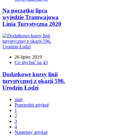
Na początku lipca
wyjedzie Tramwajowa
Linia Turystyczna 2020
26 lipiec 2019
Co słychać na 43
Dodatkowe kursy linii
turystycznej z okazji 596.
Urodzin Łodzi
start
Poprzedni artykuł
1
2
3
4
Następny artykuł