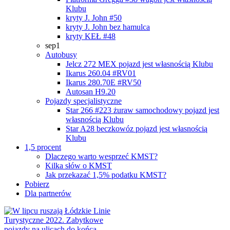
Klubu
kryty J. John #50
kryty J. John bez hamulca
kryty KEŁ #48
sep1
Autobusy
Jelcz 272 MEX
pojazd jest własnością Klubu
Ikarus 260.04 #RV01
Ikarus 280.70E #RV50
Autosan H9.20
Pojazdy specjalistyczne
Star 266 #223 żuraw samochodowy
pojazd jest
własnością Klubu
Star A28 beczkowóz
pojazd jest własnością
Klubu
1,5 procent
Dlaczego warto wesprzeć KMST?
Kilka słów o KMST
Jak przekazać 1,5% podatku KMST?
Pobierz
Dla partnerów