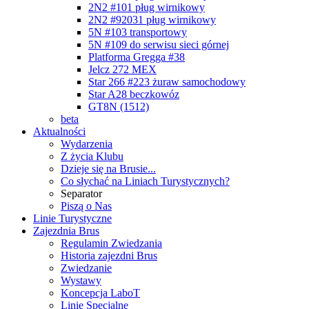
2N2 #101 pług wirnikowy
2N2 #92031 pług wirnikowy
5N #103 transportowy
5N #109 do serwisu sieci górnej
Platforma Gregga #38
Jelcz 272 MEX
Star 266 #223 żuraw samochodowy
Star A28 beczkowóz
GT8N (1512)
beta
Aktualności
Wydarzenia
Z życia Klubu
Dzieje się na Brusie...
Co słychać na Liniach Turystycznych?
Separator
Piszą o Nas
Linie Turystyczne
Zajezdnia Brus
Regulamin Zwiedzania
Historia zajezdni Brus
Zwiedzanie
Wystawy
Koncepcja LaboT
Linie Specjalne