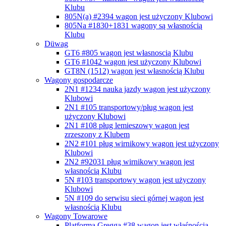
Klubu
805N(a) #2394
wagon jest użyczony Klubowi
805Na #1830+1831
wagony są własnością
Klubu
Düwag
GT6 #805
wagon jest własnoscią Klubu
GT6 #1042
wagon jest użyczony Klubowi
GT8N (1512)
wagon jest własnością Klubu
Wagony gospodarcze
2N1 #1234 nauka jazdy
wagon jest użyczony
Klubowi
2N1 #105 transportowy/pług
wagon jest
użyczony Klubowi
2N1 #108 pług lemieszowy
wagon jest
zrzeszony z Klubem
2N2 #101 pług wirnikowy
wagon jest użyczony
Klubowi
2N2 #92031 pług wirnikowy
wagon jest
własnością Klubu
5N #103 transportowy
wagon jest użyczony
Klubowi
5N #109 do serwisu sieci górnej
wagon jest
własnością Klubu
Wagony Towarowe
Platforma Gregga #38
wagon jest właśnością