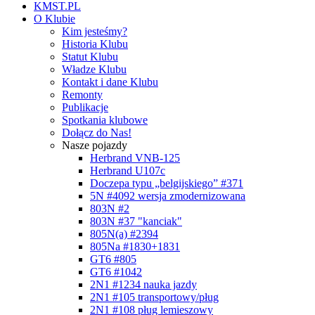
KMST.PL
O Klubie
Kim jesteśmy?
Historia Klubu
Statut Klubu
Władze Klubu
Kontakt i dane Klubu
Remonty
Publikacje
Spotkania klubowe
Dołącz do Nas!
Nasze pojazdy
Herbrand VNB-125
Herbrand U107c
Doczepa typu „belgijskiego” #371
5N #4092 wersja zmodernizowana
803N #2
803N #37 "kanciak"
805N(a) #2394
805Na #1830+1831
GT6 #805
GT6 #1042
2N1 #1234 nauka jazdy
2N1 #105 transportowy/pług
2N1 #108 pług lemieszowy