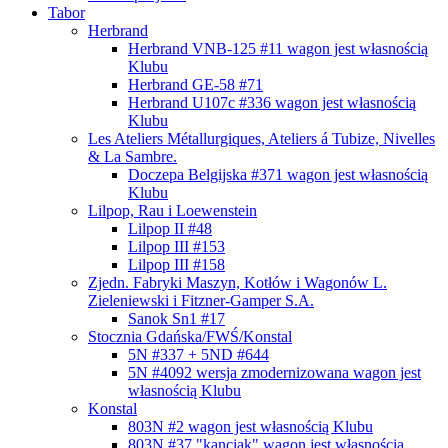
Tabor
Herbrand
Herbrand VNB-125 #11
wagon jest własnością
Klubu
Herbrand GE-58 #71
Herbrand U107c #336
wagon jest własnością
Klubu
Les Ateliers Métallurgiques, Ateliers á Tubize, Nivelles
& La Sambre.
Doczepa Belgijska #371
wagon jest własnością
Klubu
Lilpop, Rau i Loewenstein
Lilpop II #48
Lilpop III #153
Lilpop III #158
Zjedn. Fabryki Maszyn, Kotłów i Wagonów L.
Zieleniewski i Fitzner-Gamper S.A.
Sanok Sn1 #17
Stocznia Gdańska/FWŚ/Konstal
5N #337 + 5ND #644
5N #4092 wersja zmodernizowana
wagon jest
własnością Klubu
Konstal
803N #2
wagon jest własnością Klubu
803N #37 "kanciak"
wagon jest własnością